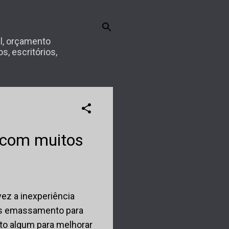
l, orçamento
, escritórios,
 com muitos
ez a inexperiência
es emassamento para
eito algum para melhorar