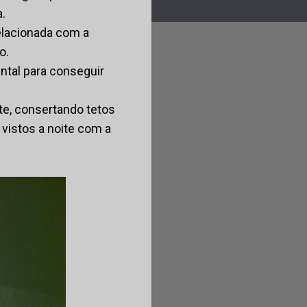
.
relacionada com a
o.
ntal para conseguir
te, consertando tetos
vistos a noite com a